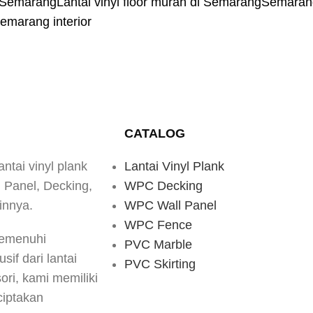
ai Semarang
Lantai vinyl floor murah di Semarang
Semaran
Semarang interior
CATALOG
antai vinyl plank
Lantai Vinyl Plank
d Panel, Decking,
WPC Decking
innya.
WPC Wall Panel
WPC Fence
memenuhi
PVC Marble
if dari lantai
PVC Skirting
ori, kami memiliki
iptakan