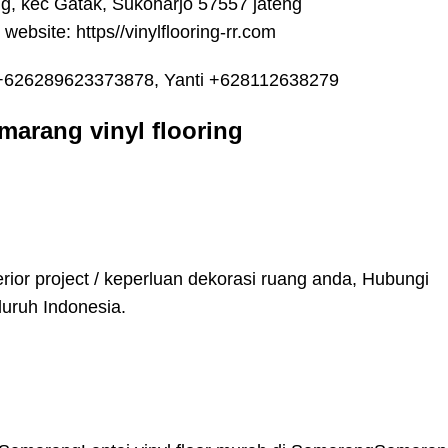
g, kec Gatak, Sukoharjo 57557 jateng
 website: https//vinylflooring-rr.com
 +626289623373878, Yanti +628112638279
marang vinyl flooring
terior project / keperluan dekorasi ruang anda, Hubungi
luruh Indonesia.