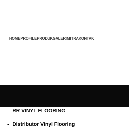
HOME
PROFILE
PRODUK
GALERI
MITRA
KONTAK
RR VINYL FLOORING
Distributor Vinyl Flooring