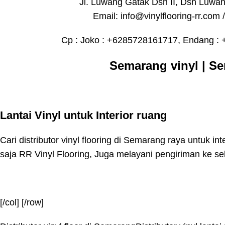
Jl. Luwang Gatak Dsn II, Dsn Luwan
Email: info@vinylflooring-rr.com /
Cp : Joko : +6285728161717, Endang :
Semarang vinyl
|
Se
Lantai Vinyl untuk Interior ruang
Cari distributor vinyl flooring di Semarang raya untuk in
saja RR Vinyl Flooring, Juga melayani pengiriman ke se
[/col] [/row]