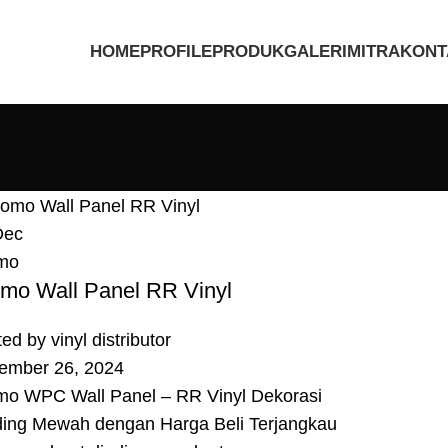
HOME
PROFILE
PRODUK
GALERI
MITRA
KONT
Dec
mo
mo Wall Panel RR Vinyl
ted by
vinyl distributor
ember 26, 2024
mo WPC Wall Panel – RR Vinyl Dekorasi
ding Mewah dengan Harga Beli Terjangkau