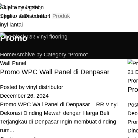
Skip to navigation
Skip to main content
Produk
Promo
Home
Archive by Category "Promo"
Wall Panel
Promo WPC Wall Panel di Denpasar
21
Pro
Posted by
vinyl distributor
Pro
December 26, 2024
Promo WPC Wall Panel di Denpasar – RR Vinyl
Pos
Dekorasi Dinding Mewah dengan Harga Beli
Dec
Terjangkau di Denpasar Ingin membuat dinding
Pro
rum...
Din