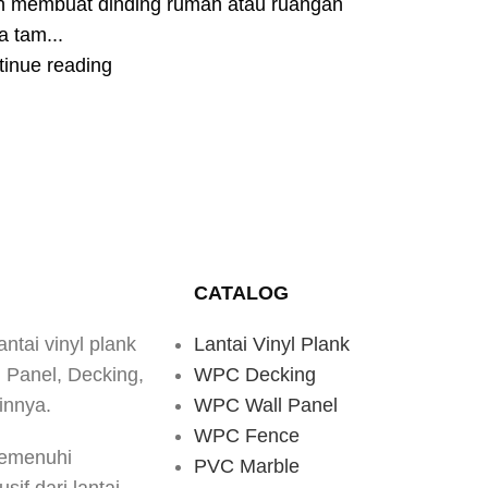
in membuat dinding rumah atau ruangan
 tam...
tinue reading
CATALOG
antai vinyl plank
Lantai Vinyl Plank
d Panel, Decking,
WPC Decking
innya.
WPC Wall Panel
WPC Fence
memenuhi
PVC Marble