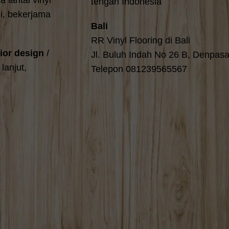
 lantai vinyl
tengah Indonesia
i, bekerjama
Bali
RR Vinyl Flooring di Bali
rior design
/
Jl. Buluh Indah No 26 B, Denpasar
lanjut,
Telepon 081239565567