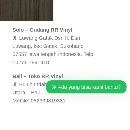
HEAD OFFICE
Solo – Gudang RR Vinyl
Jl. Luwang Gatak Dsn II, Dsn
Luwang, kec Gatak, Sukoharjo
57557 jawa tengah Indonesia. Telp
: 0271-7891918
Bali – Toko RR Vinyl
Jl. Buluh Indah No 26 B, Denpasar
Ada yang bisa kami bantu?
Utara – Bali
Mobile: 082339819381