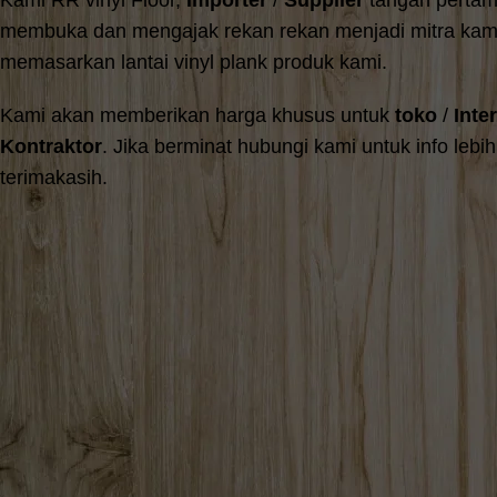
Kami RR vinyl Floor,
Importer
/
Supplier
tangan pertama
membuka dan mengajak rekan rekan menjadi mitra kam
memasarkan lantai vinyl plank produk kami.
Kami akan memberikan harga khusus untuk
toko
/
Inte
Kontraktor
. Jika berminat hubungi kami untuk info lebih 
terimakasih.