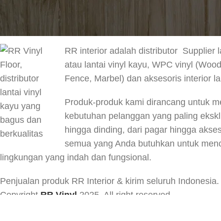
TENTANG RR VINYL
RR interior adalah distributor Supplier l
atau lantai vinyl kayu, WPC vinyl (Woo
Fence, Marbel) dan aksesoris interior la
Produk-produk kami dirancang untuk 
kebutuhan pelanggan yang paling eksklus
hingga dinding, dari pagar hingga akses
semua yang Anda butuhkan untuk menc
lingkungan yang indah dan fungsional.
Penjualan produk RR Interior & kirim seluruh Indonesia.
Copyright
RR Vinyl
2025. All right reserved.
Maintenanced by
W Workshop
.