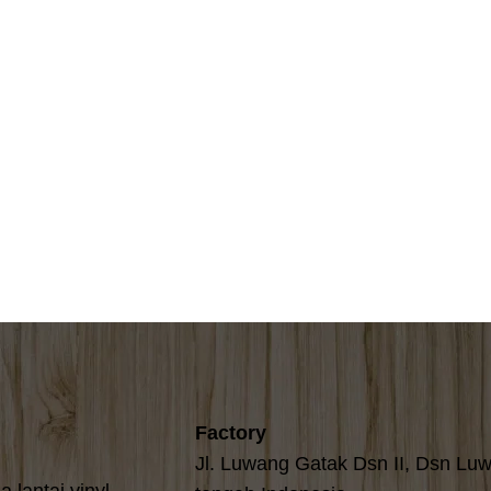
Factory
Jl. Luwang Gatak Dsn II, Dsn Lu