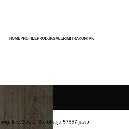
HOME
PROFILE
PRODUK
GALERI
MITRA
KONTAK
wang, kec Gatak, Sukoharjo 57557 jawa