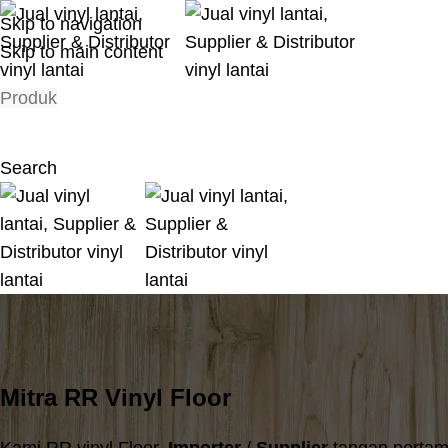
Skip to navigation
Skip to main content
Produk
Search
Mitra Penjualan
Home
Mitra Penjualan
Mitra RR Vinyl Floor