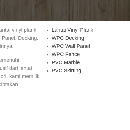
CATALOG
antai vinyl plank
Lantai Vinyl Plank
d Panel, Decking,
WPC Decking
innya.
WPC Wall Panel
WPC Fence
memenuhi
PVC Marble
if dari lantai
PVC Skirting
ori, kami memiliki
iptakan