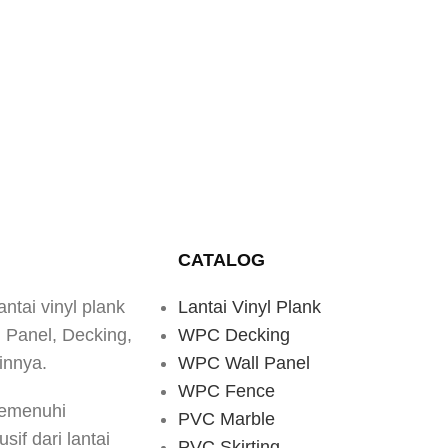
CATALOG
antai vinyl plank
Lantai Vinyl Plank
d Panel, Decking,
WPC Decking
innya.
WPC Wall Panel
WPC Fence
memenuhi
PVC Marble
if dari lantai
PVC Skirting