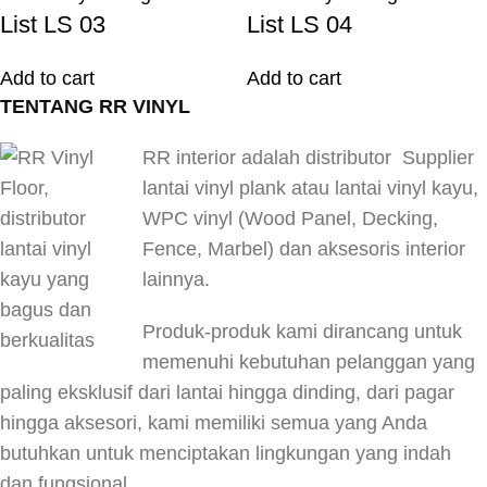
aman.
List LS 03
List LS 04
PVC Skirting adalah pilihan yang populer untuk
finishing interior karena daya tahan, tampilan
Add to cart
Add to cart
yang menarik, dan kemudahan perawatannya.
TENTANG RR VINYL
Ini dapat digunakan dalam berbagai jenis
RR interior adalah distributor Supplier
ruangan, termasuk ruang tamu, kamar tidur,
lantai vinyl plank atau lantai vinyl kayu,
kamar mandi, dapur, atau area komersial.
WPC vinyl (Wood Panel, Decking,
Sebelum membeli dan memasang PVC
Fence, Marbel) dan aksesoris interior
Skirting, pastikan untuk mengukur dengan
lainnya.
cermat panjang yang Anda butuhkan dan
memilih desain yang sesuai dengan estetika
Produk-produk kami dirancang untuk
ruangan Anda.
memenuhi kebutuhan pelanggan yang
paling eksklusif dari lantai hingga dinding, dari pagar
hingga aksesori, kami memiliki semua yang Anda
butuhkan untuk menciptakan lingkungan yang indah
dan fungsional.