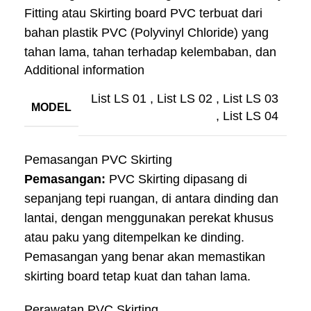
Fitting atau Skirting board PVC terbuat dari
bahan plastik PVC (Polyvinyl Chloride) yang
tahan lama, tahan terhadap kelembaban, dan
Additional information
mudah dalam perawatan. Berikut adalah
beberapa informasi lebih lanjut tentang PVC
List LS 01
,
List LS 02
,
List LS 03
MODEL
Skirting:
,
List LS 04
Fungsi Utama:
Fungsi utama dari PVC
Pemasangan PVC Skirting
Skirting adalah untuk melindungi dinding dan
Pemasangan:
PVC Skirting dipasang di
lantai dari kerusakan fisik yang disebabkan
sepanjang tepi ruangan, di antara dinding dan
oleh gesekan, benturan, atau debu. Selain itu,
lantai, dengan menggunakan perekat khusus
skirting board juga digunakan untuk
atau paku yang ditempelkan ke dinding.
memberikan tampilan finishing yang rapi dan
Pemasangan yang benar akan memastikan
estetis pada ruangan.
skirting board tetap kuat dan tahan lama.
Material PVC:
PVC adalah bahan sintetis yang
sangat cocok untuk penggunaan di lingkungan
Perawatan PVC Skirting